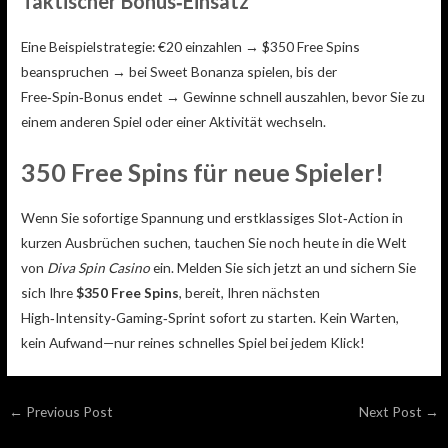
Taktischer Bonus‑Einsatz
Eine Beispielstrategie: €20 einzahlen → $350 Free Spins
beanspruchen → bei Sweet Bonanza spielen, bis der
Free‑Spin‑Bonus endet → Gewinne schnell auszahlen, bevor Sie zu
einem anderen Spiel oder einer Aktivität wechseln.
350 Free Spins für neue Spieler!
Wenn Sie sofortige Spannung und erstklassiges Slot‑Action in
kurzen Ausbrüchen suchen, tauchen Sie noch heute in die Welt
von
Diva Spin Casino
ein. Melden Sie sich jetzt an und sichern Sie
sich Ihre
$350 Free Spins
, bereit, Ihren nächsten
High‑Intensity‑Gaming‑Sprint sofort zu starten. Kein Warten,
kein Aufwand—nur reines schnelles Spiel bei jedem Klick!
Post
←
Previous Post
Next Post
→
navigation