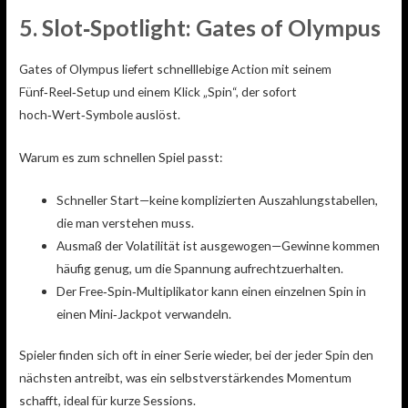
5. Slot‑Spotlight: Gates of Olympus
Gates of Olympus liefert schnelllebige Action mit seinem
Fünf‑Reel‑Setup und einem Klick „Spin“, der sofort
hoch‑Wert‑Symbole auslöst.
Warum es zum schnellen Spiel passt:
Schneller Start—keine komplizierten Auszahlungstabellen,
die man verstehen muss.
Ausmaß der Volatilität ist ausgewogen—Gewinne kommen
häufig genug, um die Spannung aufrechtzuerhalten.
Der Free‑Spin‑Multiplikator kann einen einzelnen Spin in
einen Mini‑Jackpot verwandeln.
Spieler finden sich oft in einer Serie wieder, bei der jeder Spin den
nächsten antreibt, was ein selbstverstärkendes Momentum
schafft, ideal für kurze Sessions.