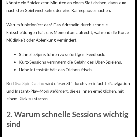
könnte ein Spieler zehn Minuten an einem Slot drehen, dann zum
nächsten Spiel wechseln oder eine Kaffeepause machen.
Warum funktioniert das? Das Adrenalin durch schnelle
Entscheidungen hält das Momentum aufrecht, während die Kürze
Müdigkeit oder Ablenkung verhindert.
Schnelle Spins führen zu sofortigem Feedback.
Kurz‑Sessions verringern die Gefahr des Über‑Spielens.
Hohe Intensität hält das Erlebnis frisch.
Bei
Diva Spin Casino
wird dieser Stil durch vereinfachte Navigation
und Instant‑Play‑Modi gefördert, die es Ihnen ermöglichen, mit
einem Klick zu starten.
2. Warum schnelle Sessions wichtig
sind