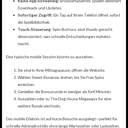
Keine App notwendig:
Browserbasiertes Spielen eliminiert
Downloads und Updates.
Sofortiger Zugriff:
Ein Tap auf Ihrem Telefon öffnet sofort
die Spielbibliothek.
Touch‑Steuerung:
Spin‑Buttons sind thumb‑gerecht
dimensioniert, was schnelle Entscheidungen mühelos
macht.
Eine typische mobile Session könnte so aussehen:
Sie sind in Ihrer Mittagspause; öffnen die Website.
Wählen Sweet Bonanza; drehen, bis Sie Free Spins
erreichen.
Genießen die Bonusrunde in weniger als fünf Minuten.
Auszahlen oder zu The Dog House Megaways für eine
weitere Runde wechseln.
Das mobile Erlebnis ist auf kurze Besuche ausgelegt—perfekt für
schnelle Adrenalinstöße ohne lange Wartezeiten oder Ladezeiten.