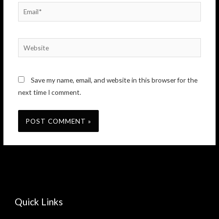
Email*
Website
Save my name, email, and website in this browser for the
next time I comment.
Quick Links