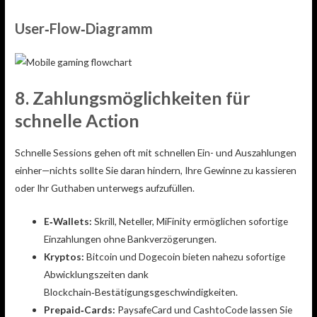
User‑Flow‑Diagramm
8. Zahlungsmöglichkeiten für
schnelle Action
Schnelle Sessions gehen oft mit schnellen Ein- und Auszahlungen
einher—nichts sollte Sie daran hindern, Ihre Gewinne zu kassieren
oder Ihr Guthaben unterwegs aufzufüllen.
E‑Wallets:
Skrill, Neteller, MiFinity ermöglichen sofortige
Einzahlungen ohne Bankverzögerungen.
Kryptos:
Bitcoin und Dogecoin bieten nahezu sofortige
Abwicklungszeiten dank
Blockchain‑Bestätigungsgeschwindigkeiten.
Prepaid‑Cards:
PaysafeCard und CashtoCode lassen Sie