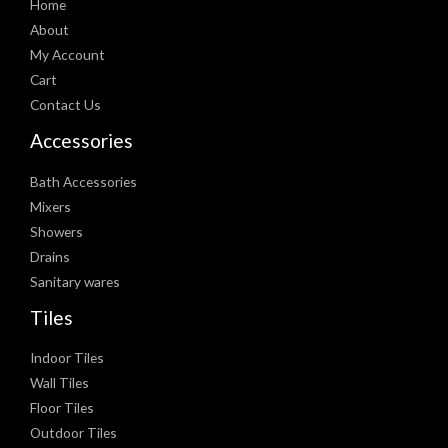
Home
About
My Account
Cart
Contact Us
Accessories
Bath Accessories
Mixers
Showers
Drains
Sanitary wares
Tiles
Indoor Tiles
Wall Tiles
Floor Tiles
Outdoor Tiles