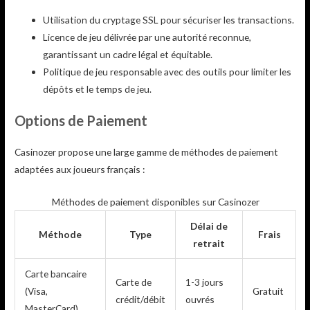
Utilisation du cryptage SSL pour sécuriser les transactions.
Licence de jeu délivrée par une autorité reconnue,
garantissant un cadre légal et équitable.
Politique de jeu responsable avec des outils pour limiter les
dépôts et le temps de jeu.
Options de Paiement
Casinozer propose une large gamme de méthodes de paiement
adaptées aux joueurs français :
Méthodes de paiement disponibles sur Casinozer
Délai de
Méthode
Type
Frais
retrait
Carte bancaire
Carte de
1-3 jours
(Visa,
Gratuit
crédit/débit
ouvrés
MasterCard)