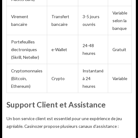
Variable
Virement
Transfert
3-5 jours
selon la
bancaire
bancaire
ouvrés
banque
Portefeuilles
24-48
électroniques
e-Wallet
Gratuit
heures
(Skrill, Neteller)
Cryptomonnaies
Instantané
(Bitcoin,
Crypto
à 24
Variable
Ethereum)
heures
Support Client et Assistance
Un bon service client est essentiel pour une expérience de jeu
agréable. Casinozer propose plusieurs canaux d’assistance :