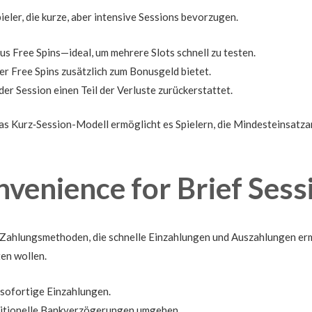
ler, die kurze, aber intensive Sessions bevorzugen.
s Free Spins—ideal, um mehrere Slots schnell zu testen.
r Free Spins zusätzlich zum Bonusgeld bietet.
er Session einen Teil der Verluste zurückerstattet.
s Kurz‑Session-Modell ermöglicht es Spielern, die Mindesteinsatzan
venience for Brief Sess
 Zahlungsmethoden, die schnelle Einzahlungen und Auszahlungen ermö
ten wollen.
r sofortige Einzahlungen.
ditionelle Bankverzögerungen umgehen.