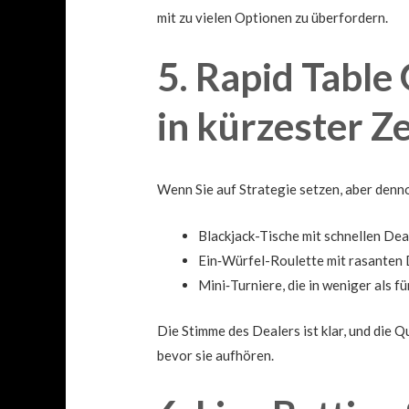
mit zu vielen Optionen zu überfordern.
5. Rapid Table
in kürzester Ze
Wenn Sie auf Strategie setzen, aber denno
Blackjack-Tische mit schnellen De
Ein‑Würfel-Roulette mit rasanten
Mini‑Turniere, die in weniger als 
Die Stimme des Dealers ist klar, und die 
bevor sie aufhören.