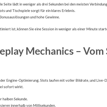
le Seite lädt in weniger als drei Sekunden bei den meisten Verbindun
ts und Tischspiele sorgt für ein klares Erlebnis.
 Bonusauslösungen und hohe Gewinne.
imiert ist, können Sie eine Session in weniger als einer Minute star
eplay Mechanics – Vom S
 der Engine-Optimierung. Slots laufen mit voller Bildrate, und Live-
l sofort wirkt.
er halben Sekunde.
sieren innerhalb von Millisekunden.