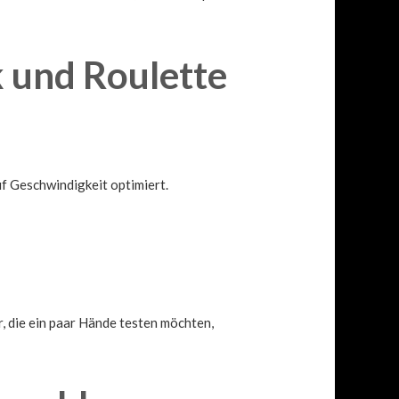
k und Roulette
uf Geschwindigkeit optimiert.
, die ein paar Hände testen möchten,