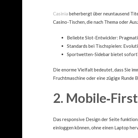
Casinia
beherbergt über neuntausend Titel 
Casino-Tischen, die nach Thema oder Aus
Beliebte Slot-Entwickler: Pragmatic
Standards bei Tischspielen: Evolu
Sportwetten-Sidebar bietet sofort
Die enorme Vielfalt bedeutet, dass Sie im
Fruchtmaschine oder eine zügige Runde B
2. Mobile‑Firs
Das responsive Design der Seite funktion
einloggen können, ohne einen Laptop her