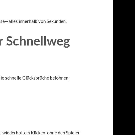
isse—alles innerhalb von Sekunden.
er Schnellweg
die schnelle Glücksbrüche belohnen,
 wiederholtem Klicken, ohne den Spieler