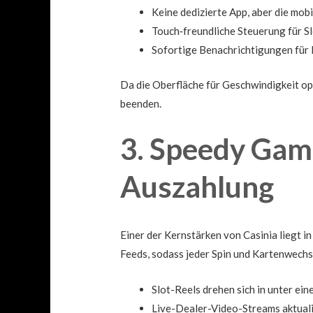
Keine dedizierte App, aber die mobi
Touch‑freundliche Steuerung für Slo
Sofortige Benachrichtigungen für
Da die Oberfläche für Geschwindigkeit opt
beenden.
3. Speedy Gam
Auszahlung
Einer der Kernstärken von Casinia liegt in
Feeds, sodass jeder Spin und Kartenwechse
Slot-Reels drehen sich in unter ein
Live-Dealer-Video-Streams aktuali