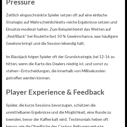
Pressure
Zeitlich eingeschränkte Spieler setzen oft auf eine einfache
Strategie: auf Wahrscheinlichkeits‑reiche Ergebnisse setzen und
Einsätze moderat halten. Zum Beispiel bietet das Wetten auf
„Red/Black“ bei Roulette fast 50 % Gewinnchance, was häufigere
Gewinne bringt und die Session lebendig hält.
Im Blackjack folgen Spieler oft der Grundstrategie, bei 12‑16 zu
hitten, wenn die Karte des Dealers niedrig ist, und sonst zu
stehen—Entscheidungen, die innerhalb von Millisekunden
getroffen werden können.
Player Experience & Feedback
Spieler, die kurze Sessions bevorzugen, schätzen die
unmittelbaren Ergebnisse und die Möglichkeit, eine Runde zu
beenden, bevor der Kaffee kalt wird. Testimonials heben oft
hervor, wie die Oberfläche des Casinos Reibungsverluste