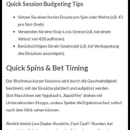
Quick Session Budgeting Tips
Setzen Sie einen festen Einsatz pro Spin oder Wette (z.B. €1
pro Slot‑Dreh).
Verwenden Sie eine Stop‑Loss‑Grenze (z.B. bei einem
Verlust von €30 aufhören).
Berücksichtigen Sie ein Gewinnziel (z.B. bei Verdoppelung
des Einsatzes aussteigen).
Quick Spins & Bet Timing
Der Rhythmus kurzer Sessions wird durch die Geschwindigkeit
bestimmt, mit der Einsätze platziert und aufgelöst werden.
Slot‑Maschinen wie Yggdrasil’s „Rapid Fire“ drehen mit
Untersekunden‑Stopps, sodass Spieler die Ergebnisse fast sofort
nach dem Klick sehen können.
Ähnlich bietet Live‑Dealer‑Roulette „Fast Cash“-Runden, bei