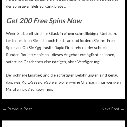
der sofortigen Befriedigung bietet.
Get 200 Free Spins Now
Wenn Sie bereit sind, Ihr Glück in einem schnelllebigen Umfeld zu
testen, melden Sie sich noch heute an und fordern Sie Ihre Free
Spins an. Ob Sie Yggdrasil’s Rapid Fire drehen oder schnelle
Runden Roulette spielen—dieses Angebot ermöglicht es Ihnen,
sofort ins Geschehen einzusteigen, ohne Verzögerung.
Der schnelle Einstieg und die sofortigen Belohnungen sind genau
das, was Kurz‑Session‑Spieler wollen—eine Chance, in nur wenigen
Minuten groß zu gewinnen.
Post
←
Previous Post
Next Post
→
navigation