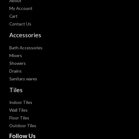
About
My Account
Cart
Contact Us
Accessories
Bath Accessories
Mixers
Showers
Drains
Sanitary wares
Tiles
Indoor Tiles
Wall Tiles
Floor Tiles
Outdoor Tiles
Follow Us