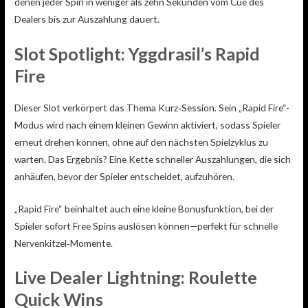
denen jeder Spin in weniger als zehn Sekunden vom Cue des
Dealers bis zur Auszahlung dauert.
Slot Spotlight: Yggdrasil’s Rapid
Fire
Dieser Slot verkörpert das Thema Kurz‑Session. Sein „Rapid Fire“-
Modus wird nach einem kleinen Gewinn aktiviert, sodass Spieler
erneut drehen können, ohne auf den nächsten Spielzyklus zu
warten. Das Ergebnis? Eine Kette schneller Auszahlungen, die sich
anhäufen, bevor der Spieler entscheidet, aufzuhören.
„Rapid Fire“ beinhaltet auch eine kleine Bonusfunktion, bei der
Spieler sofort Free Spins auslösen können—perfekt für schnelle
Nervenkitzel‑Momente.
Live Dealer Lightning: Roulette
Quick Wins