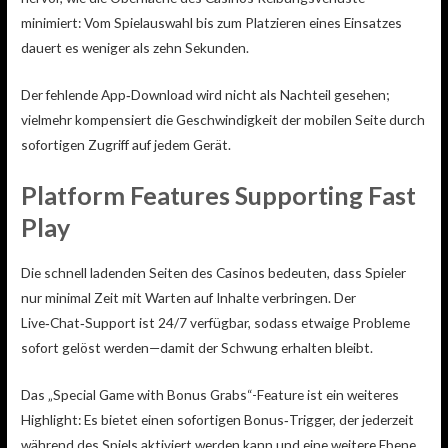
minimiert: Vom Spielauswahl bis zum Platzieren eines Einsatzes
dauert es weniger als zehn Sekunden.
Der fehlende App‑Download wird nicht als Nachteil gesehen;
vielmehr kompensiert die Geschwindigkeit der mobilen Seite durch
sofortigen Zugriff auf jedem Gerät.
Platform Features Supporting Fast
Play
Die schnell ladenden Seiten des Casinos bedeuten, dass Spieler
nur minimal Zeit mit Warten auf Inhalte verbringen. Der
Live‑Chat‑Support ist 24/7 verfügbar, sodass etwaige Probleme
sofort gelöst werden—damit der Schwung erhalten bleibt.
Das „Special Game with Bonus Grabs“-Feature ist ein weiteres
Highlight: Es bietet einen sofortigen Bonus‑Trigger, der jederzeit
während des Spiels aktiviert werden kann und eine weitere Ebene