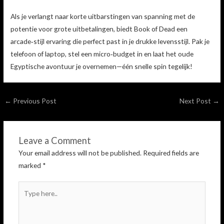
Als je verlangt naar korte uitbarstingen van spanning met de
potentie voor grote uitbetalingen, biedt Book of Dead een
arcade‑stijl ervaring die perfect past in je drukke levensstijl. Pak je
telefoon of laptop, stel een micro‑budget in en laat het oude
Egyptische avontuur je overnemen—één snelle spin tegelijk!
Post
←
Previous Post
Next Post
→
navigation
Leave a Comment
Your email address will not be published.
Required fields are
marked
*
Type
here..