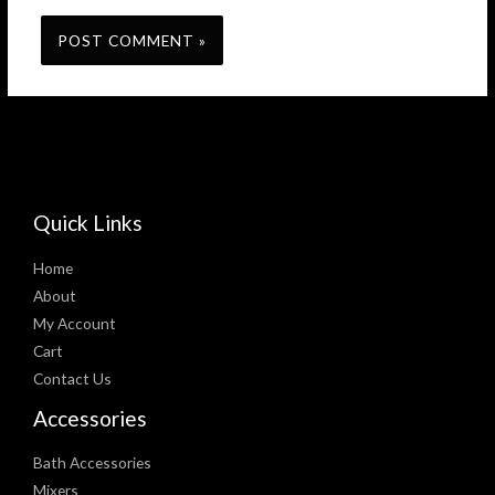
Quick Links
Home
About
My Account
Cart
Contact Us
Accessories
Bath Accessories
Mixers