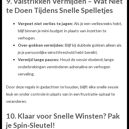
9. Valstrikken Vermijden – Wat Niet
te Doen Tijdens Snelle Spelletjes
Vergeet niet verlies te jagen:
Als je een verliesreeks hebt,
blijf binnen je mini‑budget in plaats van inzetten te
verhogen.
Over‑gokken vermijden:
Blijf bij dubbele gokken alleen als
je je persoonlijke winstthreshold hebt bereikt.
Vermijd lange pauzes:
Houd de sessie vloeiend; lange
onderbrekingen verminderen adrenaline en verhogen
verveling.
Door deze regels in gedachten te houden, blijft elke snelle sessie
leuk en onder controle in plaats van in een frustratie‑spiraal te
veranderen.
10. Klaar voor Snelle Winsten? Pak
je Spin‑Sleutel!