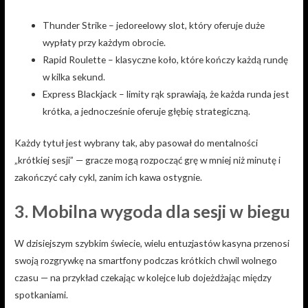
Thunder Strike – jedoreelowy slot, który oferuje duże
wypłaty przy każdym obrocie.
Rapid Roulette – klasyczne koło, które kończy każdą rundę
w kilka sekund.
Express Blackjack – limity rąk sprawiają, że każda runda jest
krótka, a jednocześnie oferuje głębię strategiczną.
Każdy tytuł jest wybrany tak, aby pasował do mentalności
„krótkiej sesji” — gracze mogą rozpocząć grę w mniej niż minutę i
zakończyć cały cykl, zanim ich kawa ostygnie.
3. Mobilna wygoda dla sesji w biegu
W dzisiejszym szybkim świecie, wielu entuzjastów kasyna przenosi
swoją rozgrywkę na smartfony podczas krótkich chwil wolnego
czasu — na przykład czekając w kolejce lub dojeżdżając między
spotkaniami.