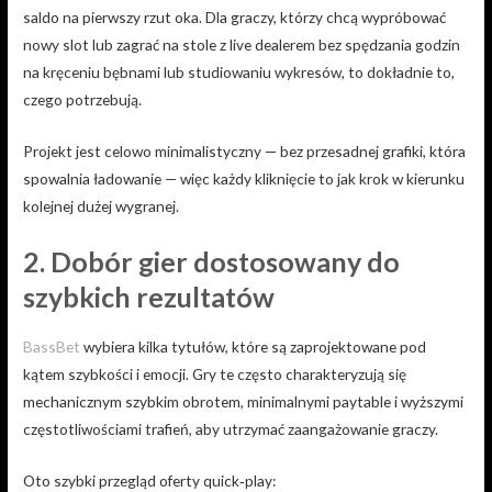
saldo na pierwszy rzut oka. Dla graczy, którzy chcą wypróbować
nowy slot lub zagrać na stole z live dealerem bez spędzania godzin
na kręceniu bębnami lub studiowaniu wykresów, to dokładnie to,
czego potrzebują.
Projekt jest celowo minimalistyczny — bez przesadnej grafiki, która
spowalnia ładowanie — więc każdy kliknięcie to jak krok w kierunku
kolejnej dużej wygranej.
2. Dobór gier dostosowany do
szybkich rezultatów
BassBet
wybiera kilka tytułów, które są zaprojektowane pod
kątem szybkości i emocji. Gry te często charakteryzują się
mechanicznym szybkim obrotem, minimalnymi paytable i wyższymi
częstotliwościami trafień, aby utrzymać zaangażowanie graczy.
Oto szybki przegląd oferty quick‑play: