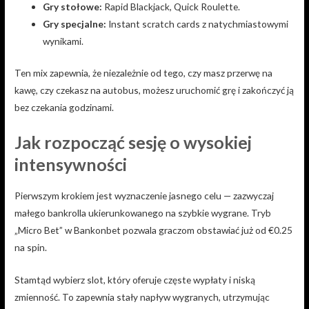
Gry stołowe:
Rapid Blackjack, Quick Roulette.
Gry specjalne:
Instant scratch cards z natychmiastowymi
wynikami.
Ten mix zapewnia, że niezależnie od tego, czy masz przerwę na
kawę, czy czekasz na autobus, możesz uruchomić grę i zakończyć ją
bez czekania godzinami.
Jak rozpocząć sesję o wysokiej
intensywności
Pierwszym krokiem jest wyznaczenie jasnego celu — zazwyczaj
małego bankrolla ukierunkowanego na szybkie wygrane. Tryb
„Micro Bet” w Bankonbet pozwala graczom obstawiać już od €0.25
na spin.
Stamtąd wybierz slot, który oferuje częste wypłaty i niską
zmienność. To zapewnia stały napływ wygranych, utrzymując