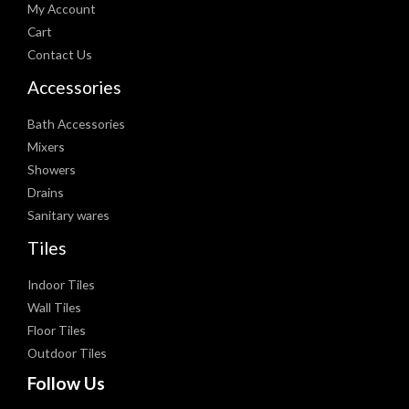
My Account
Cart
Contact Us
Accessories
Bath Accessories
Mixers
Showers
Drains
Sanitary wares
Tiles
Indoor Tiles
Wall Tiles
Floor Tiles
Outdoor Tiles
Follow Us