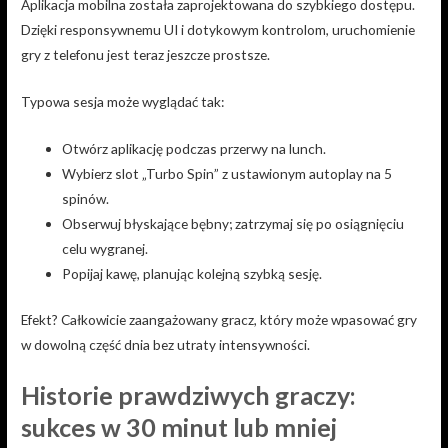
Aplikacja mobilna została zaprojektowana do szybkiego dostępu.
Dzięki responsywnemu UI i dotykowym kontrolom, uruchomienie
gry z telefonu jest teraz jeszcze prostsze.
Typowa sesja może wyglądać tak:
Otwórz aplikację podczas przerwy na lunch.
Wybierz slot „Turbo Spin” z ustawionym autoplay na 5
spinów.
Obserwuj błyskające bębny; zatrzymaj się po osiągnięciu
celu wygranej.
Popijaj kawę, planując kolejną szybką sesję.
Efekt? Całkowicie zaangażowany gracz, który może wpasować gry
w dowolną część dnia bez utraty intensywności.
Historie prawdziwych graczy:
sukces w 30 minut lub mniej