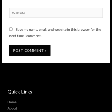
Website
Save my name, email, and website in this browser for the
next time I comment.
Quick Links
Home
About