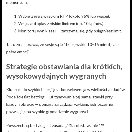
momentum.
Wybierz grę z wysokim RTP (około 96% lub więcej).
Włącz autoplay z niskim limitem (np. 10 spinów).
Monitoruj wynik sesji — zatrzymaj się, gdy osiągniesz limit.
Ta rutyna sprawia, że sesje są krótkie (zwykle 10–15 minut), ale
pełne emocji.
Strategie obstawiania dla krótkich,
wysokowydajnych wygranych
Kluczem do szybkich sesji jest konsekwencja w wielkości zakładów.
Podejście flat betting — utrzymywanie tej samej stawki przy
każdym obrocie — pomaga zarządzać ryzykiem, jednocześnie
pozwalając na szybkie gromadzenie wygranych.
Powszechną taktyką jest zasada „1%”: obstawianie 1%