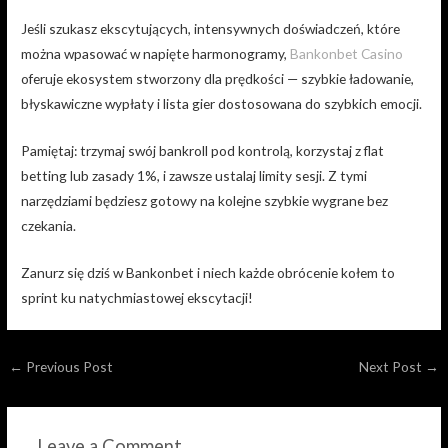
Jeśli szukasz ekscytujących, intensywnych doświadczeń, które
można wpasować w napięte harmonogramy,
Bankonbet Casino
oferuje ekosystem stworzony dla prędkości — szybkie ładowanie,
błyskawiczne wypłaty i lista gier dostosowana do szybkich emocji.
Pamiętaj: trzymaj swój bankroll pod kontrolą, korzystaj z flat
betting lub zasady 1%, i zawsze ustalaj limity sesji. Z tymi
narzędziami będziesz gotowy na kolejne szybkie wygrane bez
czekania.
Zanurz się dziś w Bankonbet i niech każde obrócenie kołem to
sprint ku natychmiastowej ekscytacji!
Post
←
Previous Post
Next Post
→
navigation
Leave a Comment