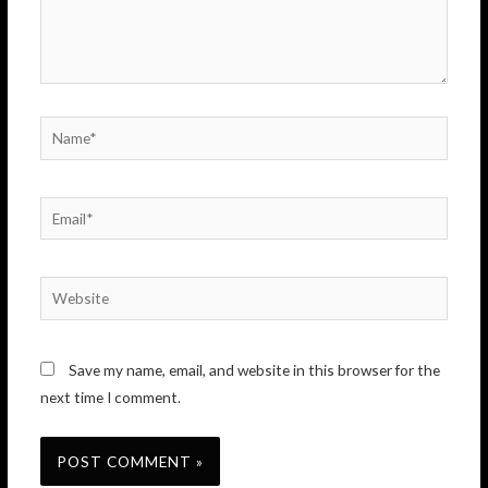
Name*
Email*
Website
Save my name, email, and website in this browser for the
next time I comment.