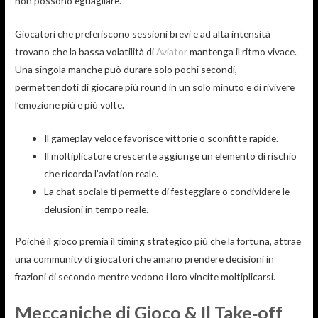
non possono eguagliare.
Giocatori che preferiscono sessioni brevi e ad alta intensità
trovano che la bassa volatilità di
Aviator
mantenga il ritmo vivace.
Una singola manche può durare solo pochi secondi,
permettendoti di giocare più round in un solo minuto e di rivivere
l’emozione più e più volte.
Il gameplay veloce favorisce vittorie o sconfitte rapide.
Il moltiplicatore crescente aggiunge un elemento di rischio
che ricorda l’aviation reale.
La chat sociale ti permette di festeggiare o condividere le
delusioni in tempo reale.
Poiché il gioco premia il timing strategico più che la fortuna, attrae
una community di giocatori che amano prendere decisioni in
frazioni di secondo mentre vedono i loro vincite moltiplicarsi.
Meccaniche di Gioco & Il Take‑off