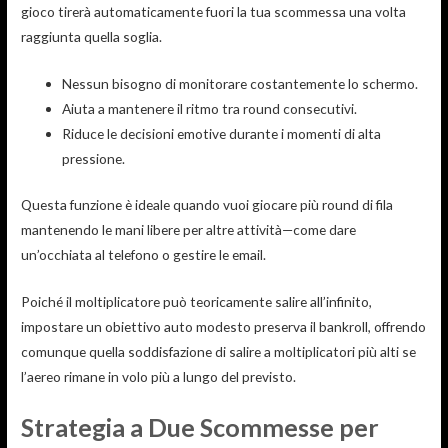
gioco tirerà automaticamente fuori la tua scommessa una volta
raggiunta quella soglia.
Nessun bisogno di monitorare costantemente lo schermo.
Aiuta a mantenere il ritmo tra round consecutivi.
Riduce le decisioni emotive durante i momenti di alta
pressione.
Questa funzione è ideale quando vuoi giocare più round di fila
mantenendo le mani libere per altre attività—come dare
un’occhiata al telefono o gestire le email.
Poiché il moltiplicatore può teoricamente salire all’infinito,
impostare un obiettivo auto modesto preserva il bankroll, offrendo
comunque quella soddisfazione di salire a moltiplicatori più alti se
l’aereo rimane in volo più a lungo del previsto.
Strategia a Due Scommesse per