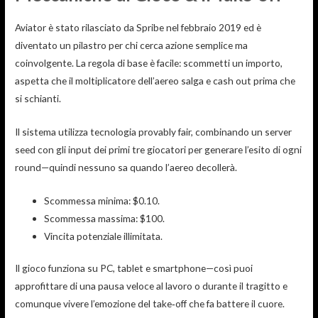
Aviator è stato rilasciato da Spribe nel febbraio 2019 ed è
diventato un pilastro per chi cerca azione semplice ma
coinvolgente. La regola di base è facile: scommetti un importo,
aspetta che il moltiplicatore dell’aereo salga e cash out prima che
si schianti.
Il sistema utilizza tecnologia provably fair, combinando un server
seed con gli input dei primi tre giocatori per generare l’esito di ogni
round—quindi nessuno sa quando l’aereo decollerà.
Scommessa minima: $0.10.
Scommessa massima: $100.
Vincita potenziale illimitata.
Il gioco funziona su PC, tablet e smartphone—così puoi
approfittare di una pausa veloce al lavoro o durante il tragitto e
comunque vivere l’emozione del take‑off che fa battere il cuore.