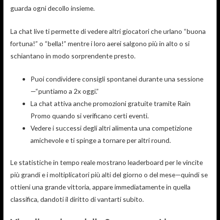
guarda ogni decollo insieme.
La chat live ti permette di vedere altri giocatori che urlano “buona
fortuna!” o “bella!” mentre i loro aerei salgono più in alto o si
schiantano in modo sorprendente presto.
Puoi condividere consigli spontanei durante una sessione
—“puntiamo a 2x oggi.”
La chat attiva anche promozioni gratuite tramite Rain
Promo quando si verificano certi eventi.
Vedere i successi degli altri alimenta una competizione
amichevole e ti spinge a tornare per altri round.
Le statistiche in tempo reale mostrano leaderboard per le vincite
più grandi e i moltiplicatori più alti del giorno o del mese—quindi se
ottieni una grande vittoria, appare immediatamente in quella
classifica, dandoti il diritto di vantarti subito.