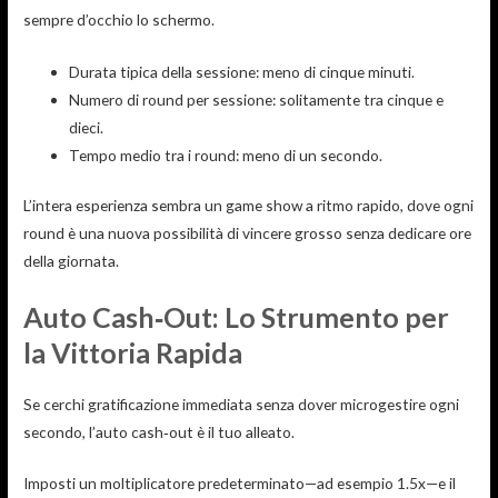
sempre d’occhio lo schermo.
Durata tipica della sessione: meno di cinque minuti.
Numero di round per sessione: solitamente tra cinque e
dieci.
Tempo medio tra i round: meno di un secondo.
L’intera esperienza sembra un game show a ritmo rapido, dove ogni
round è una nuova possibilità di vincere grosso senza dedicare ore
della giornata.
Auto Cash‑Out: Lo Strumento per
la Vittoria Rapida
Se cerchi gratificazione immediata senza dover microgestire ogni
secondo, l’auto cash‑out è il tuo alleato.
Imposti un moltiplicatore predeterminato—ad esempio 1.5x—e il