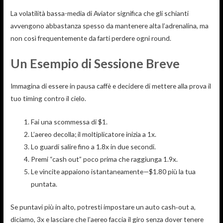
La volatilità bassa-media di Aviator significa che gli schianti
avvengono abbastanza spesso da mantenere alta l’adrenalina, ma
non così frequentemente da farti perdere ogni round.
Un Esempio di Sessione Breve
Immagina di essere in pausa caffè e decidere di mettere alla prova il
tuo timing contro il cielo.
Fai una scommessa di $1.
L’aereo decolla; il moltiplicatore inizia a 1x.
Lo guardi salire fino a 1.8x in due secondi.
Premi “cash out” poco prima che raggiunga 1.9x.
Le vincite appaiono istantaneamente—$1.80 più la tua
puntata.
Se puntavi più in alto, potresti impostare un auto cash‑out a,
diciamo, 3x e lasciare che l’aereo faccia il giro senza dover tenere