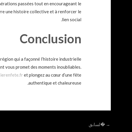
générations passées tout en encourageant le
re une histoire collective et à renforcer le
lien social.
Conclusion
région qui a façonné l’histoire industrielle
ment vous promet des moments inoubliables.
ierenfete.fr
et plongez au cœur d’une fête
authentique et chaleureuse.
Post
→
�لسابق
navigation