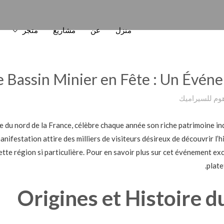
منزل
عن
مشاريع
متجر
e Bassin Minier en Fête : Un Évén
وم للسيراميك
 du nord de la France, célèbre chaque année son riche patrimoine ind
anifestation attire des milliers de visiteurs désireux de découvrir l’hi
tte région si particulière. Pour en savoir plus sur cet événement ex
plate
Origines et Histoire d