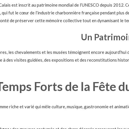
alais est inscrit au patrimoine mondial de l’UNESCO depuis 2012. C
, qui fut le cœur de l’industrie charbonnière française pendant plus d
lonté de préserver cette mémoire collective tout en dynamisant le terr
Un Patrimoi
rières, les chevalements et les musées témoignent encore aujourd’hui
 à des visites guidées, des expositions et des reconstitutions histor
Temps Forts de la Fête d
me riche et varié qui mêle culture, musique, gastronomie et animati
èges :
des groupes costumés et des chars décorés parcourent les rues