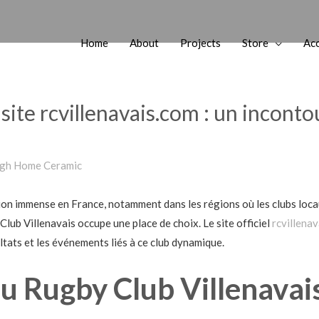
Home
About
Projects
Store
Ac
ite rcvillenavais.com : un inconto
gh Home Ceramic
ion immense en France, notamment dans les régions où les clubs locau
lub Villenavais occupe une place de choix. Le site officiel
rcvillena
sultats et les événements liés à ce club dynamique.
u Rugby Club Villenavais