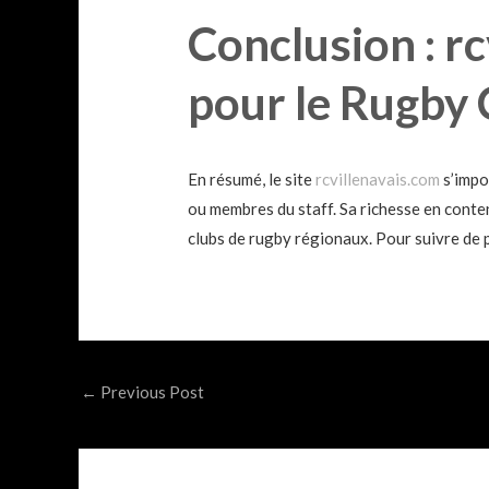
Conclusion : r
pour le Rugby 
En résumé, le site
rcvillenavais.com
s’impo
ou membres du staff. Sa richesse en conten
clubs de rugby régionaux. Pour suivre de pr
Post
←
Previous Post
navigation