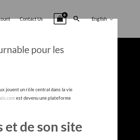
Search
count
Contact Us
English
urnable pour les
x jouent un rôle central dans la vie
vais.com
est devenu une plateforme
 et de son site