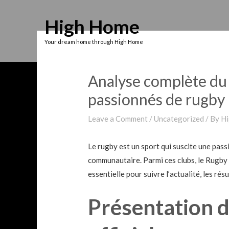
Skip
High Home
to
content
Your dream home through High Home
Analyse complète du s
passionnés de rugby
Leave a Comment
/
Uncategorized
/ By
Hi
Le rugby est un sport qui suscite une pass
communautaire. Parmi ces clubs, le Rugby C
essentielle pour suivre l’actualité, les ré
Présentation d