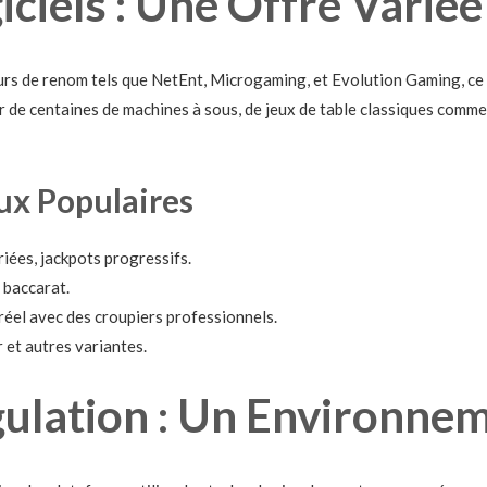
iciels : Une Offre Variée
rs de renom tels que NetEnt, Microgaming, et Evolution Gaming, ce q
r de centaines de machines à sous, de jeux de table classiques comme l
ux Populaires
ées, jackpots progressifs.
 baccarat.
réel avec des croupiers professionnels.
 et autres variantes.
gulation : Un Environnem