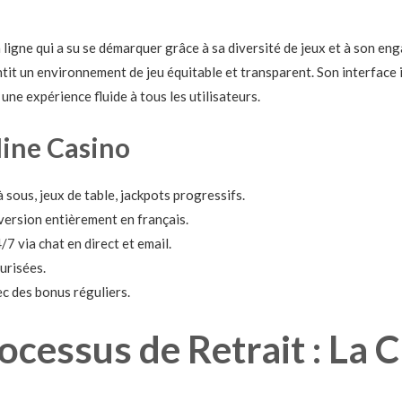
ligne qui a su se démarquer grâce à sa diversité de jeux et à son en
ntit un environnement de jeu équitable et transparent. Son interface in
 une expérience fluide à tous les utilisateurs.
Nine Casino
 sous, jeux de table, jackpots progressifs.
 version entièrement en français.
/7 via chat en direct et email.
urisées.
c des bonus réguliers.
ocessus de Retrait : La C