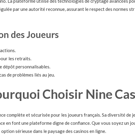
sino. La plateforme utilise des technologies de cryptage avancées p
 régulée par une autorité reconnue, assurant le respect des normes st
on des Joueurs
actions.
our les retraits.
de dépôt personnalisables.
cas de problèmes liés au jeu.
ourquoi Choisir Nine Cas
e complète et sécurisée pour les joueurs français. Sa diversité de je
ace en font une plateforme digne de confiance. Que vous soyez un j
option sérieuse dans le paysage des casinos en ligne.