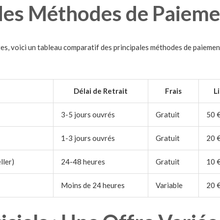
es Méthodes de Paieme
s, voici un tableau comparatif des principales méthodes de paiement
Délai de Retrait
Frais
L
3-5 jours ouvrés
Gratuit
50 
1-3 jours ouvrés
Gratuit
20 
ller)
24-48 heures
Gratuit
10 
Moins de 24 heures
Variable
20 