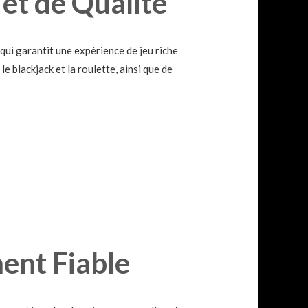
 et de Qualité
ui garantit une expérience de jeu riche
e blackjack et la roulette, ainsi que de
ent Fiable