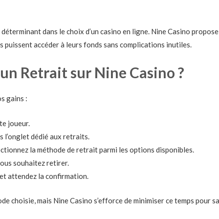
e déterminant dans le choix d’un casino en ligne. Nine Casino propose
rs puissent accéder à leurs fonds sans complications inutiles.
n Retrait sur Nine Casino ?
s gains :
e joueur.
l’onglet dédié aux retraits.
ctionnez la méthode de retrait parmi les options disponibles.
ous souhaitez retirer.
t attendez la confirmation.
ode choisie, mais Nine Casino s’efforce de minimiser ce temps pour sat