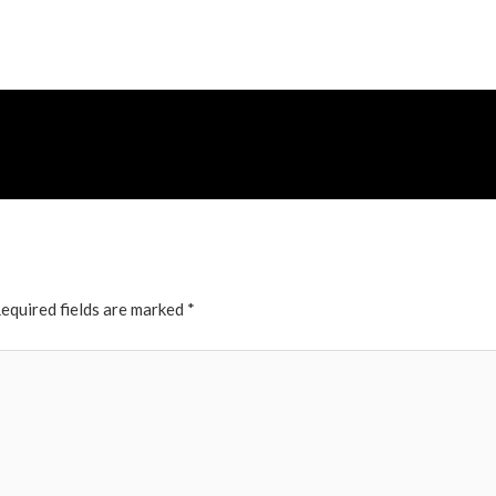
equired fields are marked
*