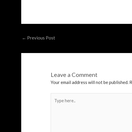
Post
←
Previous Post
navigation
Leave a Comment
Your email address will not be published.
R
Type
here..