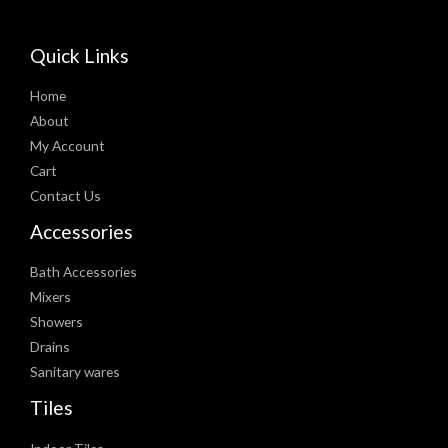
Quick Links
Home
About
My Account
Cart
Contact Us
Accessories
Bath Accessories
Mixers
Showers
Drains
Sanitary wares
Tiles