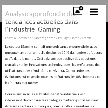
Skip
to
Analyse approfondie des
content
MAIN
tendances actuelles dans
MENU
l’industrie iGaming
Leave a Comment
/
Uncategorized
/ By
High Home Ceramic
Le secteur iGaming connaît une croissance exponentielle, avec
une augmentation annuelle de plus de 12 % du nombre de joueurs
actifs dans le monde. Cette dynamique soulève des questions
cruciales sur les innovations technologiques, les préférences des
utilisateurs et les régulations en vigueur. Comprendre ces
évolutions est essentiel pour les opérateurs, les développeurs et
les joueurs eux-mêmes.
Pour mieux saisir les subtilités de cette industrie, il est
intéressant de comparer les stratégies marketing utilisées dans
différents secteurs numériques, comme celles présentées sur