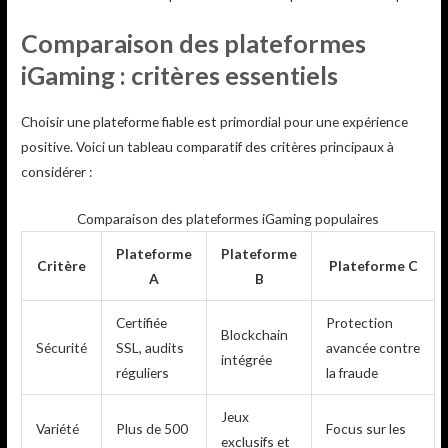
Comparaison des plateformes
iGaming : critères essentiels
Choisir une plateforme fiable est primordial pour une expérience
positive. Voici un tableau comparatif des critères principaux à
considérer :
Comparaison des plateformes iGaming populaires
Plateforme
Plateforme
Critère
Plateforme C
A
B
Certifiée
Protection
Blockchain
Sécurité
SSL, audits
avancée contre
intégrée
réguliers
la fraude
Jeux
Variété
Plus de 500
Focus sur les
exclusifs et