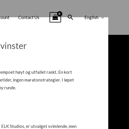
Search
count
Contact Us
English
vinster
tempoet høyt og utfallet raskt. En kort
tetider, ingen maratonstrategier. I løpet
ny runde.
g ELK Studios, er utvalget svimlende, men