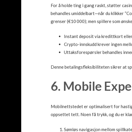
For å holde ting i gang raskt, støtter casi
behandles umiddelbart—når du klikker “Co
grenser (€10 000); men spillere som ønske
Instant deposit via kredittkort eller
Crypto-innskudd krever ingen mell
Uttaksforespørsler behandles inne
Denne betalingsfleksibiliteten sikrer at sp
6. Mobile Exp
Mobilnettstedet er optimalisert for hastig
oppsettet tett. Noen få trykk, og du er klar
Sømløs navigasjon mellom spillkate