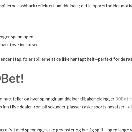
 spillerne cashback reflektert umiddelbart; dette opprettholder moti
enger spenningen.
bart i nye innsatser.
nder i tap, føler spillerne at de ikke har tapt helt—perfekt for de ra
0Bet!
 minutt teller og hver spinn gir umiddelbar tilbakemelding, er
30Bet c
pp inn i live dealer-rom på sekunder, plasser raske sportsinnsatser—
ære fylt med spenning, raske gevinster og hurtig spill—ingen lange