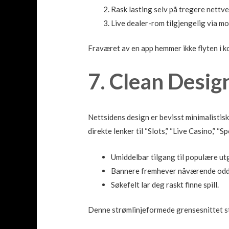
Rask lasting selv på tregere nettve
Live dealer-rom tilgjengelig via mo
Fraværet av en app hemmer ikke flyten i kort
7. Clean Desig
Nettsidens design er bevisst minimalistisk.
direkte lenker til “Slots,” “Live Casino,” “
Umiddelbar tilgang til populære utg
Bannere fremhever nåværende odds 
Søkefelt lar deg raskt finne spill.
Denne strømlinjeformede grensesnittet st