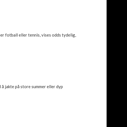
fotball eller tennis, vises odds tydelig,
l å jakte på store summer eller dyp