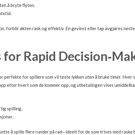
ten å bryte flyten.
tetid.
tion, forblir økten rask og effektiv. En gevinst eller tap avgjøres ne
s for Rapid Decision‑Ma
 perfekte for spillere som vil teste lykken uten å bruke timer. Hver s
r opp etter hvert som de kommer opp, og utbetalingen vises umiddelbar
ig spilling.
sjoner.
sette å spille flere runder på rad—ideelt for de som trives med raske 