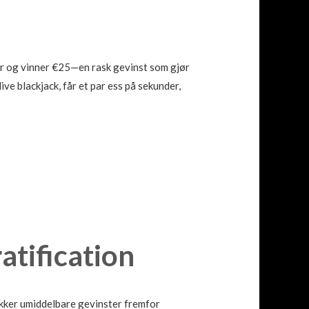
nger og vinner €25—en rask gevinst som gjør
ve blackjack, får et par ess på sekunder,
tification
kker umiddelbare gevinster fremfor