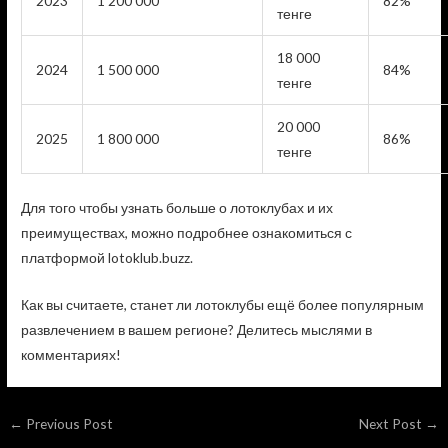
2023
1 200 000
82%
тенге
18 000
2024
1 500 000
84%
тенге
20 000
2025
1 800 000
86%
тенге
Для того чтобы узнать больше о лотоклубах и их
преимуществах, можно подробнее ознакомиться с
платформой lotoklub.buzz.
Как вы считаете, станет ли лотоклубы ещё более популярным
развлечением в вашем регионе? Делитесь мыслями в
комментариях!
Post
←
Previous Post
Next Post
→
navigation