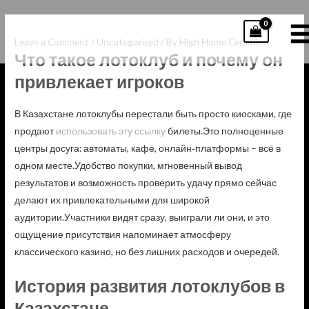
Skip
to
Leave a Comment
/
Uncategorized
/ By
High Home Ceramic
content
MA
Что такое лотоклуб и почему он
M
привлекает игроков
В Казахстане лотоклубы перестали быть просто киосками, где
продают
использовать эту ссылку
билеты.Это полноценные
центры досуга: автоматы, кафе, онлайн‑платформы – всё в
одном месте.Удобство покупки, мгновенный вывод
результатов и возможность проверить удачу прямо сейчас
делают их привлекательными для широкой
аудитории.Участники видят сразу, выиграли ли они, и это
ощущение присутствия напоминает атмосферу
классического казино, но без лишних расходов и очередей.
История развития лотоклубов в
Казахстане