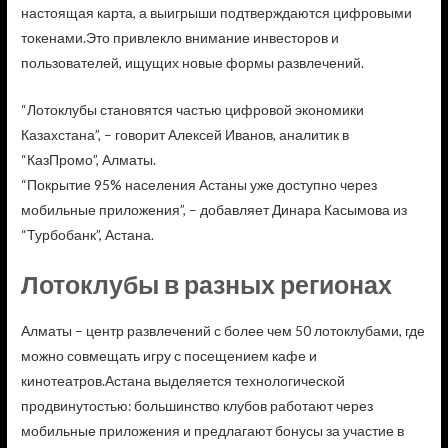
настоящая карта, а выигрыши подтверждаются цифровыми
токенами.Это привлекло внимание инвесторов и
пользователей, ищущих новые формы развлечений.
“Лотоклубы становятся частью цифровой экономики
Казахстана”, – говорит Алексей Иванов, аналитик в
“КазПромо”, Алматы.
“Покрытие 95% населения Астаны уже доступно через
мобильные приложения”, – добавляет Динара Касымова из
“Турбобанк”, Астана.
Лотоклубы в разных регионах
Алматы – центр развлечений с более чем 50 лотоклубами, где
можно совмещать игру с посещением кафе и
кинотеатров.Астана выделяется технологической
продвинутостью: большинство клубов работают через
мобильные приложения и предлагают бонусы за участие в