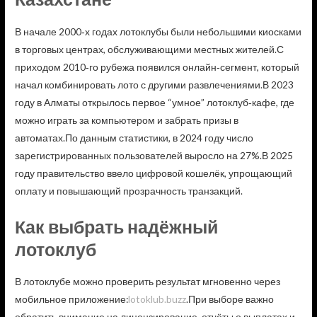
В начале 2000‑х годах лотоклубы были небольшими киосками
в торговых центрах, обслуживающими местных жителей.С
приходом 2010‑го рубежа появился онлайн‑сегмент, который
начал комбинировать лото с другими развлечениями.В 2023
году в Алматы открылось первое “умное” лотоклуб‑кафе, где
можно играть за компьютером и забрать призы в
автоматах.По данным статистики, в 2024 году число
зарегистрированных пользователей выросло на 27%.В 2025
году правительство ввело цифровой кошелёк, упрощающий
оплату и повышающий прозрачность транзакций.
Как выбрать надёжный
лотоклуб
В лотоклубе можно проверить результат мгновенно через
мобильное приложение:
lotoklub.buzz
.При выборе важно
обратить внимание на лицензирование, отчёты о выплатах и