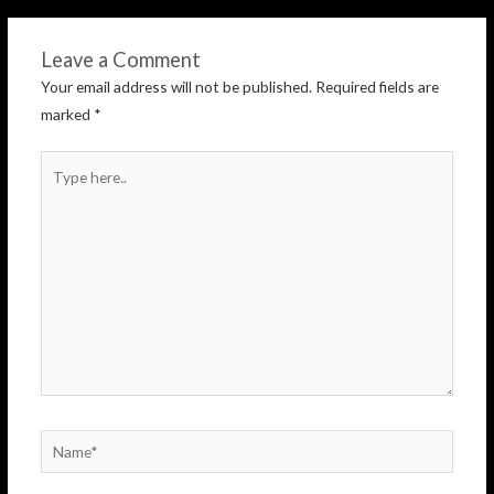
Leave a Comment
Your email address will not be published.
Required fields are
marked
*
Type
here..
Name*